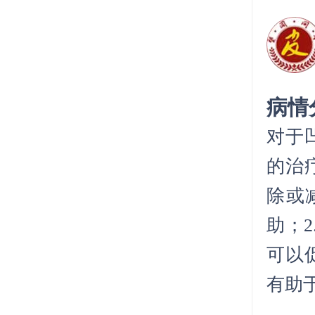
病情
对于
的治
除或
助；
可以
有助