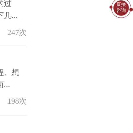
的过
直接
咨询
...
247次
程。想
..
198次