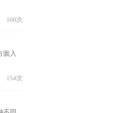
.
160次
方面入
154次
种不同