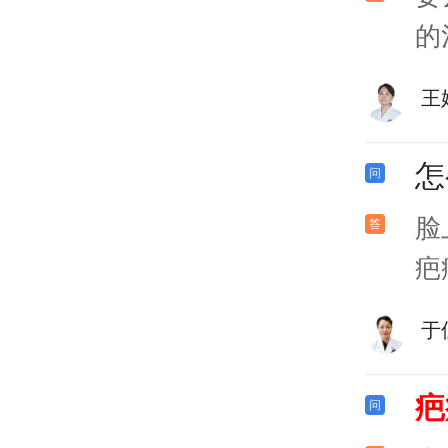
的
王
怎
脸
疤
于
疤