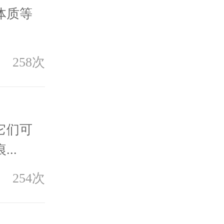
体质等
.
258次
它们可
..
254次