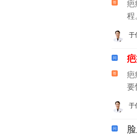
疤
程
于
疤
疤
要
于
脸