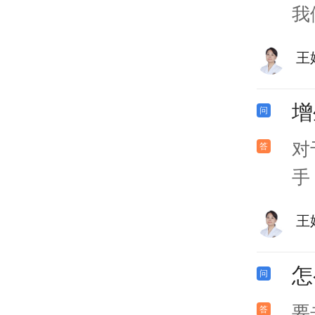
我
王
增
对
手
王
怎
要