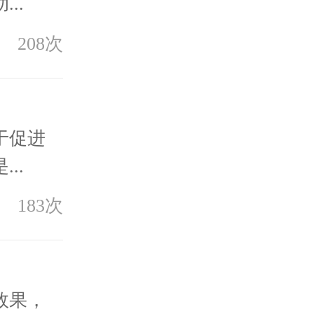
..
208次
于促进
..
183次
效果，