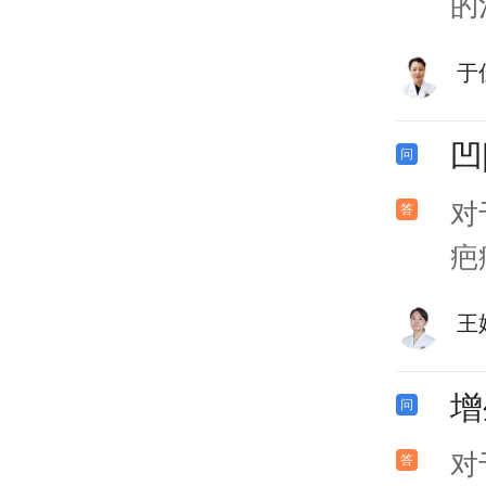
的
于
凹
对
疤
王
增
对