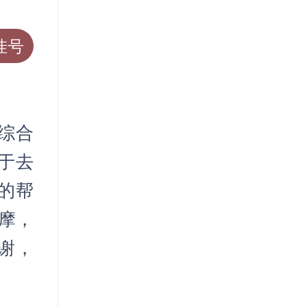
挂号
综合
于去
的帮
按摩，
谢，