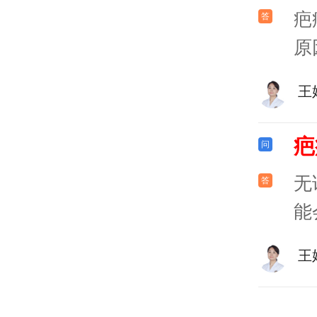
疤
原
王
疤
无
能
王