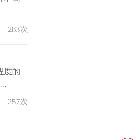
283次
程度的
.
257次